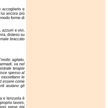
 accoglierlo e
 lui ancora più
e modo forme di
azzurri e vivi,
rra, disteso su
nimale braccato
"molto agitato,
 armadi, va nel
strate terapie
disce spesso al
 riassettano le
 ad essere come
ti aiutano gli
a e lenzuola è
proprio lavoro,
ioni prese dal