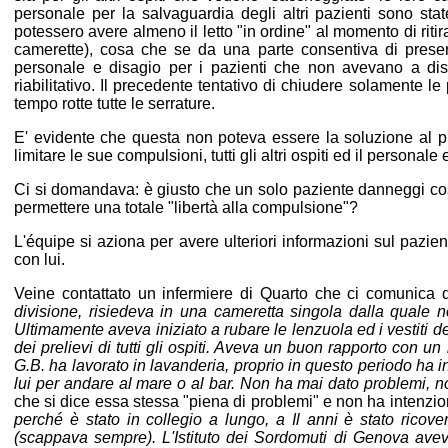
personale per la salvaguardia degli altri pazienti sono stat
potessero avere almeno il letto "in ordine" al momento di ritir
camerette), cosa che se da una parte consentiva di preserva
personale e disagio per i pazienti che non avevano a dis
riabilitativo. Il precedente tentativo di chiudere solamente l
tempo rotte tutte le serrature.
E' evidente che questa non poteva essere la soluzione al pr
limitare le sue compulsioni, tutti gli altri ospiti ed il personale 
Ci si domandava: è giusto che un solo paziente danneggi così t
permettere una totale "libertà alla compulsione"?
L'équipe si aziona per avere ulteriori informazioni sul pazie
con lui.
Veine contattato un infermiere di Quarto che ci comunica
divisione, risiedeva in una cameretta singola dalla quale n
Ultimamente aveva iniziato a rubare le lenzuola ed i vestiti de
dei prelievi di tutti gli ospiti. Aveva un buon rapporto con un
G.B. ha lavorato in lavanderia, proprio in questo periodo ha i
lui per andare al mare o al bar. Non ha mai dato problemi, no
che si dice essa stessa "piena di problemi" e non ha intenzione
perché è stato in collegio a lungo, a Il anni è stato ricov
(scappava sempre). L'Istituto dei Sordomuti di Genova aveva