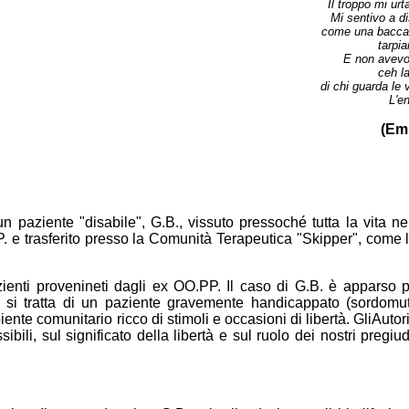
Il troppo mi urt
Mi sentivo a d
come una bacca 
tarpia
E non avevo 
ceh la
di chi guarda le v
L'en
(Em
un paziente "disabile", G.B., vissuto pressoché tutta la vita n
.P. e trasferito presso la Comunità Terapeutica "Skipper", come 
azienti provenineti dagli ex OO.PP. Il caso di G.B. è apparso 
 si tratta di un paziente gravemente handicappato (sordomu
te comunitario ricco di stimoli e occasioni di libertà. GliAutori
ibili, sul significato della libertà e sul ruolo dei nostri pregiu