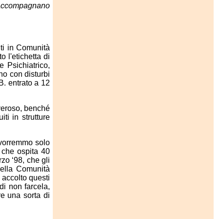
o accompagnano
nti in Comunità
 l'etichetta di
e Psichiatrico,
no con disturbi
B. entrato a 12
overoso, benché
ti in strutture
 vorremmo solo
e che ospita 40
zo ‘98, che gli
 della Comunità
 accolto questi
di non farcela,
re una sorta di