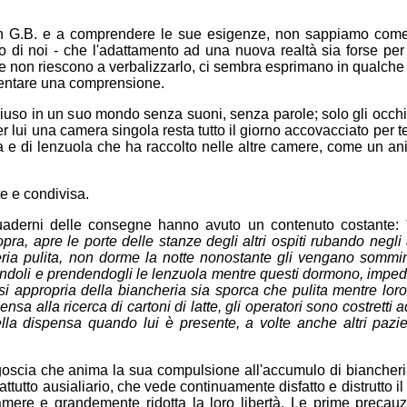
con G.B. e a comprendere le sue esigenze, non sappiamo come
o di noi - che l'adattamento ad una nuova realtà sia forse per
e se non riescono a verbalizzarlo, ci sembra esprimano in qualch
 tentare una comprensione.
so in un suo mondo senza suoni, senza parole; solo gli occhi, 
r lui una camera singola resta tutto il giorno accovacciato per te
ia e di lenzuola che ha raccolto nelle altre camere, come un a
e e condivisa.
 quaderni delle consegne hanno avuto un contenuto costante:
opra, apre le porte delle stanze degli altri ospiti rubando negli
ia pulita, non dorme la notte nonostante gli vengano sommini
gliandoli e prendendogli le lenzuola mentre questi dormono, impe
i appropria della biancheria sia sporca che pulita mentre loro
sa alla ricerca di cartoni di latte, gli operatori sono costretti
la dispensa quando lui è presente, a volte anche altri pazien
goscia che anima la sua compulsione all'accumulo di biancheri
utto ausialiario, che vede continuamente disfatto e distrutto il 
camere e grandemente ridotta la loro libertà. Le prime precauz