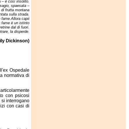
a – è così insolito.
isagio, spaesata –
di frutta montana
ntata sulla strada.
fame.Allora capii
 fame è un istinto
etrine dal di fuori.
trare, la disperde.
ily Dickinson)
ell'ex Ospedale
la normativa di
particolarmente
to con psicosi
 si interrogano
dizi con casi di