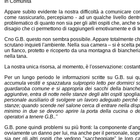
In Comunità
Appare subito evidente la nostra difficoltà a comunicare 
come rassicurarlo, percepiamo - ad un qualche livello dentr
problematico di quanto non sia per gli altri ospiti che, anch
disagio che ci permettono di raggiungerli emotivamente e di
Cno G.B. questo non sembra possibile. Appare totalmente chiu
scrutano inquieti l'ambiente. Nella sua camera – si è scelta pe
un fianco, protetto e ricoperto da una montagna di biancher
nella tana.
La nostra unica risorsa, al momento, è l'osservazione: costant
Per un lungo periodo le informazioni scritte su G.B. sui
accumula vestiti e spazzatura sul
proprio letto per dormirci s
guardaroba comune e si appropria dei sacchi della biancher
aggiuntive, entra di notte nelle stanze degli altri ospiti spo
personale ausiliario di svolgere un lavoro adeguato perché s
stanze; quando scende nel salone cerca di entrare nella dispen
minimo in due se devono aprire la porta della cucina o del
operatori a tenere G.B.."
G.B. pone quindi problemi su più fronti: la componente d'an
ovviamente un danno per lui, ma anche per il personale, sopratt
sia per gli altri ospiti che vedono "saccheggiate" le loro 