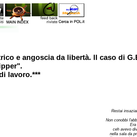
ico e angoscia da libertà. Il caso di G.
ipper".
i lavoro.***
Restai insaziat
Non conobbi l'ab
Era 
ceh avevo div
nella sala da p