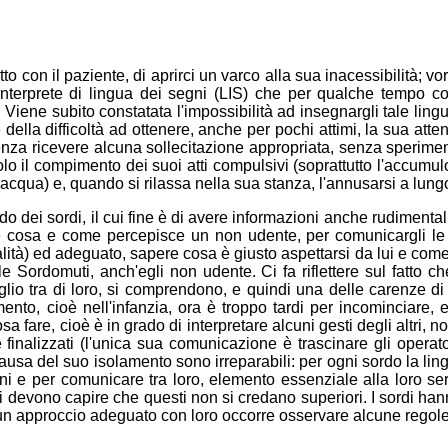
 con il paziente, di aprirci un varco alla sua inacessibilità; vo
terprete di lingua dei segni (LIS) che per qualche tempo co
Viene subito constatata l'impossibilità ad insegnargli tale ling
della difficoltà ad ottenere, anche per pochi attimi, la sua atte
senza ricevere alcuna sollecitazione appropriata, senza sperim
lo il compimento dei suoi atti compulsivi (soprattutto l'accumul
 acqua) e, quando si rilassa nella sua stanza, l'annusarsi a lung
 dei sordi, il cui fine è di avere informazioni anche rudimentali
pire cosa e come percepisce un non udente, per comunicargli l
ità) ed adeguato, sapere cosa è giusto aspettarsi da lui e come
 Sordomuti, anch'egli non udente. Ci fa riflettere sul fatto ch
lio tra di loro, si comprendono, e quindi una delle carenze di
ento, cioè nell'infanzia, ora è troppo tardi per incominciare,
are, cioè è in grado di interpretare alcuni gesti degli altri, no
 finalizzati (l'unica sua comunicazione è trascinare gli operato
causa del suo isolamento sono irreparabili: per ogni sordo la lin
i e per comunicare tra loro, elemento essenziale alla loro ser
di devono capire che questi non si credano superiori. I sordi ha
un approccio adeguato con loro occorre osservare alcune regole