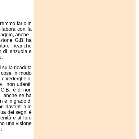
rremmo farlo in
llabora con la
uaggio, anche i
nzione. G.B. ha
entare ,neanche
o di lenzuola e
o.
 sulla ricaduta
e cose in modo
 chiederglielo.
e i non udenti,
 G.B.. è di non
 e, anche se ha
n è in grado di
ri davanti alle
gua dei segni è
enità e al loro
nno una visione
: