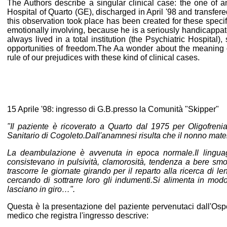
The Authors describe a singular clinical case: the one of an
Hospital of Quarto (GE), discharged in April '98 and transfe
this observation took place has been created for these speci
emotionally involving, because he is a seriously handicappa
always lived in a total institution (the Psychiatric Hospita
opportunities of freedom.The Aa wonder about the meaning o
rule of our prejudices with these kind of clinical cases.
15 Aprile '98: ingresso di G.B.presso la Comunità "Skipper"
"Il paziente è ricoverato a Quarto dal 1975 per Oligofrenia
Sanitario di Cogoleto.Dall'anamnesi risulta che il nonno mate
La deambulazione è avvenuta in epoca normale.Il linguagg
consistevano in pulsività, clamorosità, tendenza a bere smod
trascorre le giornate girando per il reparto alla ricerca di l
cercando di sottrarre loro gli indumenti.Si alimenta in modo
lasciano in giro…".
Questa è la presentazione del paziente pervenutaci dall'Osp
medico che registra l'ingresso descrive: