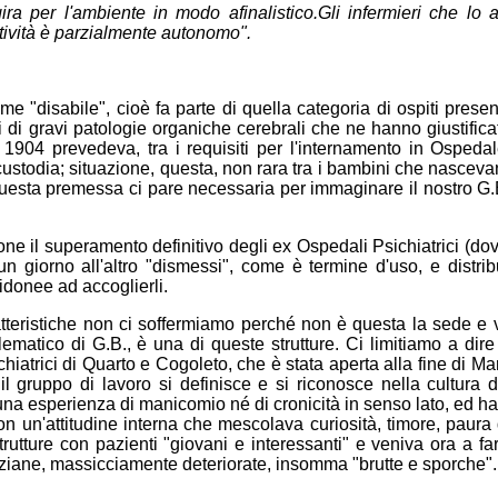
ira per l'ambiente in modo afinalistico.Gli infermieri che l
tività è parzialmente autonomo".
e "disabile", cioè fa parte di quella categoria di ospiti prese
 di gravi patologie organiche cerebrali che ne hanno giustificato
 1904 prevedeva, tra i requisiti per l'internamento in Ospedal
custodia; situazione, questa, non rara tra i bambini che nasceva
i.Questa premessa ci pare necessaria per immaginare il nostro G.
ne il superamento definitivo degli ex Ospedali Psichiatrici (d
un giorno all'altro "dismessi", come è termine d'uso, e distribui
 idonee ad accoglierli.
atteristiche non ci soffermiamo perché non è questa la sede e
lematico di G.B., è una di queste strutture. Ci limitiamo a dir
atrici di Quarto e Cogoleto, che è stata aperta alla fine di Mar
 il gruppo di lavoro si definisce e si riconosce nella cultura
lcuna esperienza di manicomio né di cronicità in senso lato, ed ha
n un'attitudine interna che mescolava curiosità, timore, paura 
rutture con pazienti "giovani e interessanti" e veniva ora a fa
ziane, massicciamente deteriorate, insomma "brutte e sporche".