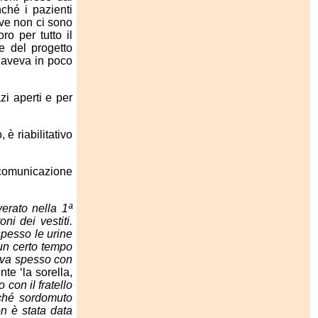
nché i pazienti
ove non ci sono
o per tutto il
e del progetto
. aveva in poco
zi aperti e per
è riabilitativo
i comunicazione
verato nella 1ª
i dei vestiti.
spesso le urine
un certo tempo
civa spesso con
te ‘la sorella,
 con il fratello
rché sordomuto
on è stata data