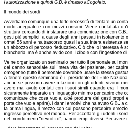
l'autorizzazione e quindi G.B. è rimasto a
Cogoleto.
Il mondo dei sordi
Avvertiamo comunque una forte necessità di tentare un contatto
modo adeguato e con mezzi consoni. Viene contattata un'in
struttura cercando di instaurare una comunicazione con G.B.. 
gesti più semplici, a causa degli anni passati in isolamento e 
ormai 56 anni e ha trascorso quasi la sua intera esistenza 
un abbozzo di percorso rieducativo. Ciò che lo interessa è so
biancheria, ma è anche avido con il cibo e con l'ingestione di
Veine organizzato un seminario per tutto il personale sul mondo
del danno sensoriale sull'intera vita del paziente, per ca
omogeneo (tutto il personale dovrebbe usare la stessa gestual
A tenere questo seminario è il presidente del Ente Nazionale
anche se possono avere relazioni con gli udenti, vivono meg
avere mai avuto contatti con i suoi simili quando era il mom
sicuramente imparato un linguaggio minimo per capire che cosa f
comunicare che cosa vuole,
cioè
produrre dei gesti propri e
porte che vuole aprire). I danni emotivi che ha avuto G.B.. a 
la prima lingua, il mezzo con cui possono percepire emozion
ingresso percettivo nel mondo.. Per accettare gli udenti i sor
del mondo meno "nevrotico", hanno tempi diversi. Per avere 