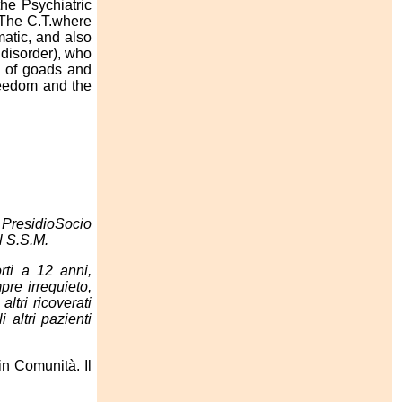
the Psychiatric
. The C.T.where
matic, and also
disorder), who
ll of goads and
reedom and the
 PresidioSocio
l S.S.M.
rti a 12 anni,
pre irrequieto,
ltri ricoverati
 altri pazienti
in Comunità. Il