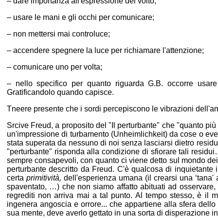
– dare importanza all'espressione del volto;
– usare le mani e gli occhi per comunicare;
– non mettersi mai controluce;
– accendere spegnere la luce per richiamare l'attenzione;
– comunicare uno per volta;
– nello specifico per quanto riguarda G.B. occorre usare 
Gratificandolo quando capisce.
Tneere presente che i sordi percepiscono le vibrazioni dell'a
Srcive Freud, a proposito del "Il perturbante" che "quanto pi
un'impressione di turbamento (Unheimlichkeit) da cose o even
stata superata da nessuno di noi senza lasciarsi dietro residui
"perturbante" risponda alla condizione di sfiorare tali resid
sempre consapevoli, con quanto ci viene detto sul mondo dei s
perturbante descritto da Freud. C'è qualcosa di inquietante 
certa
primitività,
dell'esperienza umana (il crearsi una ‘tana'
spaventato, …) che non siamo affatto abituati ad osservare, 
regrediti non arriva mai a tal punto. Al tempo stesso, è il
ingenera angoscia e orrore... che appartiene alla sfera dello
sua mente, deve averlo gettato in una sorta di disperazione 