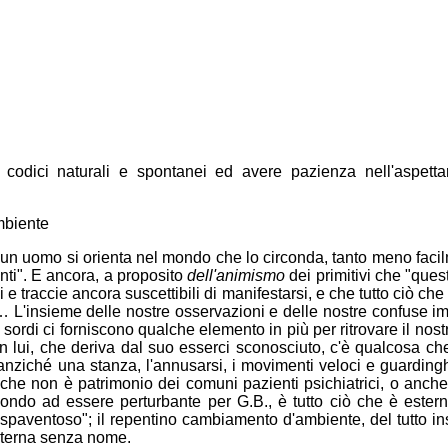
codici naturali e spontanei ed avere pazienza nell'aspettar
mbiente
ù un uomo si orienta nel mondo che lo circonda, tanto meno faci
ti". E ancora, a proposito
dell'animismo
dei primitivi che "ques
 e traccie ancora suscettibili di manifestarsi, e che tutto ciò ch
ui… L'insieme delle nostre osservazioni e delle nostre confuse i
ordi ci forniscono qualche elemento in più per ritrovare il nost
in lui, che deriva dal suo esserci sconosciuto, c'è qualcosa c
 anziché una stanza, l'annusarsi, i movimenti veloci e guardin
che non è patrimonio dei comuni pazienti psichiatrici, o anche 
 mondo ad essere perturbante per G.B., è tutto ciò che è ester
 spaventoso"; il repentino cambiamento d'ambiente, del tutto in
interna senza nome.