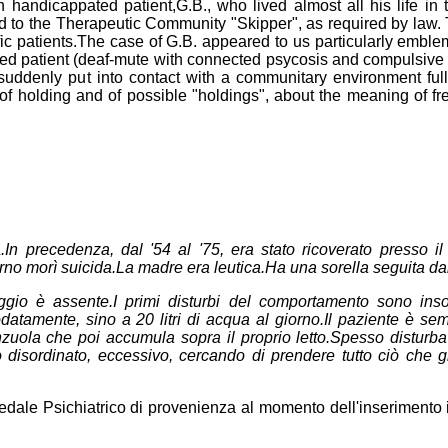
 handicappated patient,G.B., who lived almost all his life in 
red to the Therapeutic Community "Skipper", as required by law
fic patients.The case of G.B. appeared to us particularly emble
ted patient (deaf-mute with connected psycosis and compulsive 
l), suddenly put into contact with a communitary environment fu
f holding and of possible "holdings", about the meaning of f
.In precedenza, dal '54 al '75, era stato ricoverato presso il
rno morì suicida.La madre era leutica.Ha una sorella seguita da
io è assente.I primi disturbi del comportamento sono inso
atamente, sino a 20 litri di acqua al giorno.Il paziente è sem
enzuola che poi accumula sopra il proprio letto.Spesso disturba a
 disordinato, eccessivo, cercando di prendere tutto ciò che gli
edale Psichiatrico di provenienza al momento dell'inserimento 