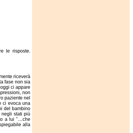
e le risposte.
lmente riceverà
ta fase non sia
e oggi ci appare
mpressioni, non
ro paziente nel
he ci evoca una
ghi del bambino
negli stati più
no a lui "…che
spiegabile alla