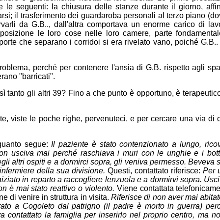
e le seguenti: la chiusura delle stanze durante il giorno, affi
arsi; il trasferimento dei guardaroba personali al terzo piano (d
rli da G.B.., dall'altra comportava un enorme carico di lavor
posizione le loro cose nelle loro camere, parte fondamental
e porte che separano i corridoi si era rivelato vano, poiché G.B.
oblema, perché per contenere l'ansia di G.B. rispetto agli spa
erano "barricati".
anto gli altri 39? Fino a che punto è opportuno, è terapeutico, 
nte, viste le poche righe, pervenuteci, e per cercare una via d
 quanto segue:
Il paziente è stato contenzionato a lungo, rico
on usciva mai perché raschiava i muri con le unghie e i botton
gli altri ospiti e a dormirci sopra, gli veniva permesso. Beveva 
 infermiere della sua divisione.
Questi, contattato riferisce:
Per 
niziato in reparto a raccogliere lenzuola e a dormirvi sopra. Us
n è mai stato reattivo o violento.
Viene contattata telefonicamen
 di venire in struttura in visita.
Riferisce di non aver mai abitato
erato a Cogoleto dal patrigno (il padre è morto in guerra) pe
 contattato la famiglia per inserirlo nel proprio centro, ma n