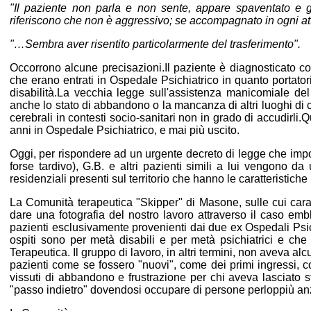
"Il paziente non parla e non sente, appare spaventato e g
riferiscono che non è aggressivo; se accompagnato in ogni at
"…Sembra aver risentito particolarmente del trasferimento".
Occorrono alcune precisazioni.Il paziente è diagnosticato com
che erano entrati in Ospedale Psichiatrico in quanto portatori
disabilità.La vecchia legge sull'assistenza manicomiale del
anche lo stato di abbandono o la mancanza di altri luoghi di 
cerebrali in contesti socio-sanitari non in grado di accudirl
anni in Ospedale Psichiatrico, e mai più uscito.
Oggi, per rispondere ad un urgente decreto di legge che impo
forse tardivo), G.B. e altri pazienti simili a lui vengono da 
residenziali presenti sul territorio che hanno le caratteristiche
La Comunità terapeutica "Skipper" di Masone, sulle cui car
dare una fotografia del nostro lavoro attraverso il caso emb
pazienti esclusivamente provenienti dai due ex Ospedali Psichi
ospiti sono per metà disabili e per metà psichiatrici e che
Terapeutica. Il gruppo di lavoro, in altri termini, non aveva a
pazienti come se fossero "nuovi", come dei primi ingressi, co
vissuti di abbandono e frustrazione per chi aveva lasciato st
"passo indietro" dovendosi occupare di persone perloppiù an