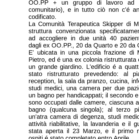
OO.PP + un gruppo di lavoro ad o
comunitario), e in tutto ciò non c'é an
codificato.
La Comunità Terapeutica Skipper di 
struttura convenzionata specificatame
ad accogliere in due unità 40 pazient
dagli ex OO.PP., 20 da Quarto e 20 da 
E' ubicata in una piccola frazione d
Pietro, ed é una ex colonia ristrutturata
un grande giardino. L'edificio é a quat
stato ristrutturato prevedendo: al p
reception, la sala da pranzo, cucina, in
studi medici, una camera per due pazien
un bagno per handicappati; il secondo e 
sono occupati dalle camere, ciascuna a 
bagno (qualcuna singola); al terzo p
un'atra camera di degenza, studi medic
attività riabilitative, la lavanderia e il
stata aperta il 23 Marzo, e il primo
ospiti é stato completato entro Aprile.